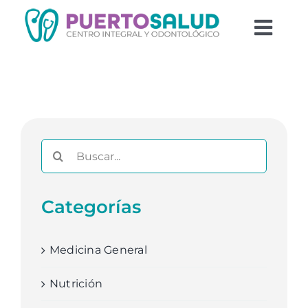
Saltar
al
Togg
contenido
Navi
Equipo
Odontología
Psicología
Buscar:
Blog
Categorías
Medicina General
Nutrición