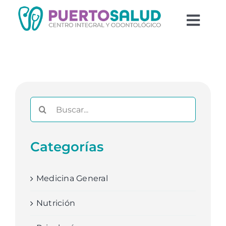
Saltar
al
Togg
contenido
Navi
Equipo
Odontología
Buscar:
Psicología
Blog
Categorías
Medicina General
Nutrición