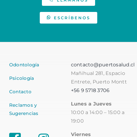
ESCRÍBENOS
Odontología
contacto@puertosalud.cl
Mañihual 281, Espacio
Psicología
Entrete, Puerto Montt
+56 9 5718 3706
Contacto
Lunes a Jueves
Reclamos y
10:00 a 14:00 – 15:00 a
Sugerencias
19:00
Viernes