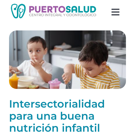
Saltar
al
Togg
contenido
Navi
Equipo
Odontología
Psicología
Blog
Intersectorialidad
para una buena
nutrición infantil