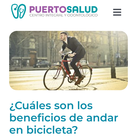
Saltar
al
Togg
contenido
Navi
Equipo
Odontología
Psicología
Blog
¿Cuáles son los
beneficios de andar
en bicicleta?